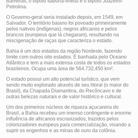
Barreiras, o bipolo Itabuna-Ilhéus e o bipolo Juazeiro-
Petrolina.
O Governo-geral seria instalado depois, em 1549, em
Salvador. O território baiano foi povoado primeiramente
pelos nativos (indígenas), negros africanos e pelos
brancos (europeus que lá chegaram), resultando na
miscigenação de raças que caracteriza o estado.
Bahia é um dos estados da região Nordeste, fazendo
limite com outros oito estados. É banhada pelo Oceano
Atlântico e tem a mais extensa costa de todos os estados
brasileiros. Ocupa uma área de 564.732,450 km².
O estado possui um alto potencial turístico, que vem
sendo muito explorado através de seu litoral (o maior do
Brasil), da Chapada Diamantina, do Recôncavo e de
outras belezas naturais e de valor histórico e cultural.
Um dos primeiros núcleos de riqueza açucareira do
Brasil, a Bahia recebeu um imenso contingente e enorme
influência de africanos escravizados, trazidos pelos
colonizadores europeus para comercialização, visando a
suprir os engenhos e as minas de ouro da colônia.