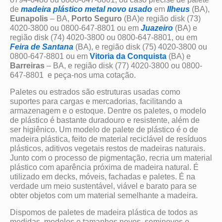
de
madeira
plástico
metal
novo
usado
em
Ilheus
(BA),
Eunapolis
– BA,
Porto Seguro
(BA)e região disk (73)
4020-3800 ou 0800-647-8801 ou em
Juazeiro
(BA) e
região disk (74) 4020-3800 ou 0800-647-8801, ou em
Feira de Santana
(BA), e região disk (75) 4020-3800 ou
0800-647-8801 ou em
Vitoria da Conquista
(BA) e
Barreiras
– BA, e região disk (77) 4020-3800 ou 0800-
647-8801 e peça-nos uma cotação.
Paletes ou estrados são estruturas usadas como
suportes para cargas e mercadorias, facilitando a
armazenagem e o estoque. Dentre os paletes, o modelo
de plástico é bastante duradouro e resistente, além de
ser higiênico. Um modelo de palete de plástico é o de
madeira plástica, feito de material reciclável de resíduos
plásticos, aditivos vegetais restos de madeiras naturais.
Junto com o processo de pigmentação, recria um material
plástico com aparência próxima de madeira natural. É
utilizado em decks, móveis, fachadas e paletes. É na
verdade um meio sustentável, viável e barato para se
obter objetos com um material semelhante a madeira.
Dispomos de paletes de madeira plástica de todos as
medidas, modelos e tamanhos novos, seminovos e