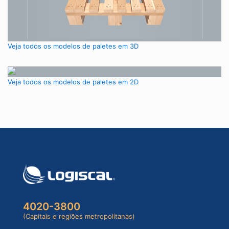
Veja todos os modelos de paletes em 3D
Veja todos os modelos de paletes em 2D
4020-3800
(Capitais e regiões metropolitanas)