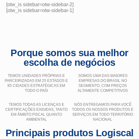
[otw_is sidebar=otw-sidebar-2]
[otw_is sidebar=otw-sidebar-1]
Porque somos sua melhor
escolha de negócios
TEMOS UNIDADES PRÓPRIAS E
SOMOS UMA DAS MAIORES
PARCEIRIZADAS EM 25 ESTADOS E
EMPRESAS DO BRASIL NO
85 CIDADES ESTRATÉGICAS EM
SEGMENTO, COM PREÇOS
TODO O PAÍS
ALTAMENTE COMPETITIVOS
TEMOS TODAS AS LICENÇAS E
NÓS ENTREGAMOS PARA VOCÊ
CERTIFICAÇÕES EXIGIDAS, TANTO
TODOS OS NOSSOS PRODUTOS E
EM ÂMBITO FISCAL QUANTO
SERVIÇOS EM TODO TERRITÓRIO
AMBIENTAL
NACIONAL
Principais produtos Logiscal