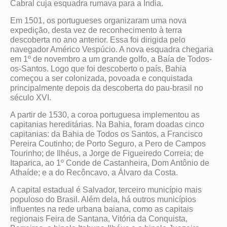
Cabral cuja esquadra rumava para a Índia.
Em 1501, os portugueses organizaram uma nova
expedição, desta vez de reconhecimento à terra
descoberta no ano anterior. Essa foi dirigida pelo
navegador Américo Vespúcio. A nova esquadra chegaria
em 1º de novembro a um grande golfo, a Baía de Todos-
os-Santos. Logo que foi descoberto o país, Bahia
começou a ser colonizada, povoada e conquistada
principalmente depois da descoberta do pau-brasil no
século XVI.
A partir de 1530, a coroa portuguesa implementou as
capitanias hereditárias. Na Bahia, foram doadas cinco
capitanias: da Bahia de Todos os Santos, a Francisco
Pereira Coutinho; de Porto Seguro, a Pero de Campos
Tourinho; de Ilhéus, a Jorge de Figueiredo Correia; de
Itaparica, ao 1º Conde de Castanheira, Dom Antônio de
Athaíde; e a do Recôncavo, a Álvaro da Costa.
A capital estadual é Salvador, terceiro município mais
populoso do Brasil. Além dela, há outros municípios
influentes na rede urbana baiana, como as capitais
regionais Feira de Santana, Vitória da Conquista,