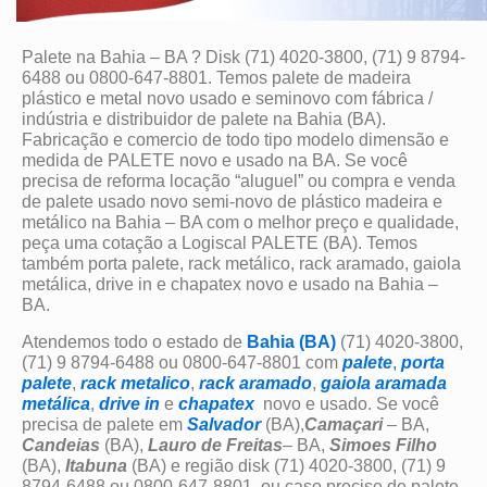
Palete na Bahia – BA ? Disk (71) 4020-3800, (71) 9 8794-
6488 ou 0800-647-8801. Temos palete de madeira
plástico e metal novo usado e seminovo com fábrica /
indústria e distribuidor de palete na Bahia (BA).
Fabricação e comercio de todo tipo modelo dimensão e
medida de PALETE novo e usado na BA. Se você
precisa de reforma locação “aluguel” ou compra e venda
de palete usado novo semi-novo de plástico madeira e
metálico na Bahia – BA com o melhor preço e qualidade,
peça uma cotação a Logiscal PALETE (BA). Temos
também porta palete, rack metálico, rack aramado, gaiola
metálica, drive in e chapatex novo e usado na Bahia –
BA.
Atendemos todo o estado de
Bahia (BA)
(71) 4020-3800,
(71) 9 8794-6488 ou 0800-647-8801 com
palete
,
porta
palete
,
rack metalico
,
rack aramado
,
gaiola aramada
metálica
,
drive in
e
chapatex
novo e usado. Se você
precisa de palete em
Salvador
(BA),
Camaçari
– BA,
Candeias
(BA),
Lauro de Freitas
– BA,
Simoes Filho
(BA),
Itabuna
(BA) e região disk (71) 4020-3800, (71) 9
8794-6488 ou 0800-647-8801, ou caso precise de palete