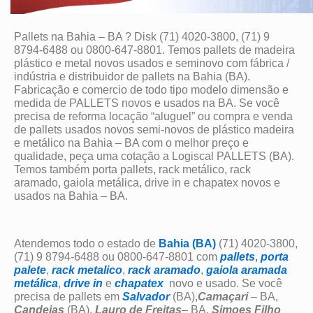
Pallets na Bahia – BA ? Disk (71) 4020-3800, (71) 9
8794-6488 ou 0800-647-8801. Temos pallets de madeira
plástico e metal novos usados e seminovo com fábrica /
indústria e distribuidor de pallets na Bahia (BA).
Fabricação e comercio de todo tipo modelo dimensão e
medida de PALLETS novos e usados na BA. Se você
precisa de reforma locação “aluguel” ou compra e venda
de pallets usados novos semi-novos de plástico madeira
e metálico na Bahia – BA com o melhor preço e
qualidade, peça uma cotação a Logiscal PALLETS (BA).
Temos também porta pallets, rack metálico, rack
aramado, gaiola metálica, drive in e chapatex novos e
usados na Bahia – BA.
Atendemos todo o estado de
Bahia (BA)
(71) 4020-3800,
(71) 9 8794-6488 ou 0800-647-8801 com
pallets
,
porta
palete
,
rack metalico
,
rack aramado
,
gaiola aramada
metálica
,
drive in
e
chapatex
novo e usado. Se você
precisa de pallets em
Salvador
(BA),
Camaçari
– BA,
Candeias
(BA),
Lauro de Freitas
– BA,
Simoes Filho