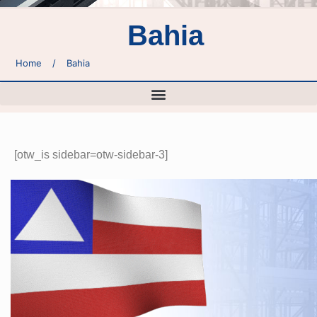
Bahia
Home
/
Bahia
[otw_is sidebar=otw-sidebar-3]