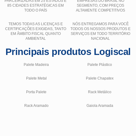
PARCEIRIZADAS EM 25 ESTADOS E
EMPRESAS DO BRASIL NO
85 CIDADES ESTRATÉGICAS EM
SEGMENTO, COM PREÇOS
TODO O PAÍS
ALTAMENTE COMPETITIVOS
TEMOS TODAS AS LICENÇAS E
NÓS ENTREGAMOS PARA VOCÊ
CERTIFICAÇÕES EXIGIDAS, TANTO
TODOS OS NOSSOS PRODUTOS E
EM ÂMBITO FISCAL QUANTO
SERVIÇOS EM TODO TERRITÓRIO
AMBIENTAL
NACIONAL
Principais produtos Logiscal
Palete Madeira
Palete Plástico
Palete Metal
Palete Chapatex
Porta Palete
Rack Metálico
Rack Aramado
Gaiola Aramada