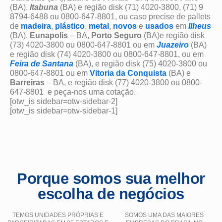
(BA),
Itabuna
(BA) e região disk (71) 4020-3800, (71) 9
8794-6488 ou 0800-647-8801, ou caso precise de pallets
de
madeira
,
plástico
,
metal
,
novos
e
usados
em
Ilheus
(BA),
Eunapolis
– BA,
Porto Seguro
(BA)e região disk
(73) 4020-3800 ou 0800-647-8801 ou em
Juazeiro
(BA)
e região disk (74) 4020-3800 ou 0800-647-8801, ou em
Feira de Santana
(BA), e região disk (75) 4020-3800 ou
0800-647-8801 ou em
Vitoria da Conquista
(BA) e
Barreiras
– BA, e região disk (77) 4020-3800 ou 0800-
647-8801 e peça-nos uma cotação.
[otw_is sidebar=otw-sidebar-2]
[otw_is sidebar=otw-sidebar-1]
Porque somos sua melhor
escolha de negócios
TEMOS UNIDADES PRÓPRIAS E
SOMOS UMA DAS MAIORES